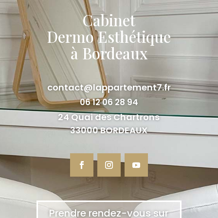
Cabinet
Dermo Esthétique
à Bordeaux
contact@lappartement7.fr
06 12 06 28 94
24 Quai des Chartrons
33000 BORDEAUX
Prendre rendez-vous sur